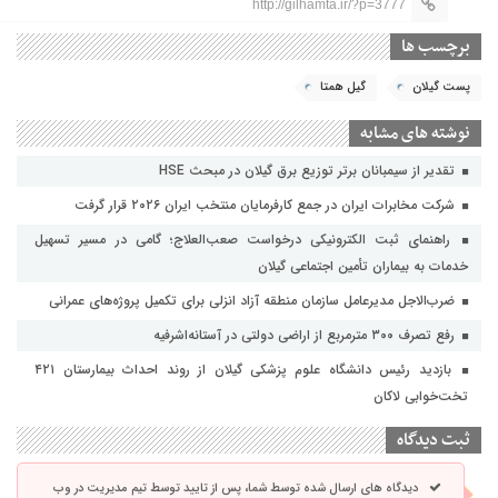
http://gilhamta.ir/?p=3777
برچسب ها
پست گیلان
گیل همتا
نوشته های مشابه
تقدیر از سیمبانان برتر توزیع برق گیلان در مبحث HSE
شرکت مخابرات ایران در جمع کارفرمایان منتخب ایران ۲۰۲۶ قرار گرفت
راهنمای ثبت الکترونیکی درخواست صعب‌العلاج؛ گامی در مسیر تسهیل
خدمات به بیماران تأمین اجتماعی گیلان
ضرب‌الاجل مدیرعامل سازمان منطقه آزاد انزلی برای تکمیل پروژه‌های عمرانی
رفع تصرف ۳۰۰ مترمربع از اراضی دولتی در آستانه‌اشرفیه
بازدید رئیس دانشگاه علوم پزشکی گیلان از روند احداث بیمارستان ۴۲۱
تخت‌خوابی لاکان
ثبت دیدگاه
دیدگاه های ارسال شده توسط شما، پس از تایید توسط تیم مدیریت در وب