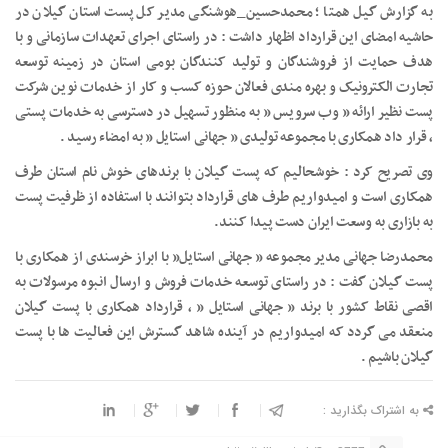
به گزارش گیل همتا ؛ محمدحسین_هوشنگی مدیر کل پست استان گیلان در
حاشیه امضای این قرارداد اظهار داشت : در راستای اجرای تعهدات سازمانی و با
هدف حمایت از فروشندگان و تولید کنندگان بومی استان در زمینه توسعه
تجارت الکترونیک و بهره مندی فعالان حوزه کسب و کار از خدمات نوین شرکت
پست نظیر ارائه ” وب سرویس ” به منظور تسهیل در دسترسی به خدمات پستی
، قرار داد همکاری با مجموعه تولیدی ” جهانی استایل ” به امضاء رسید .
وی تصریح کرد : خوشحالیم که پست گیلان با برندهای خوش نام استان طرف
همکاری است و امیدواریم طرف های قرارداد بتوانند با استفاده از ظرفیت پست
به بازاری به وسعت ایران دست پیدا کنند.
محمدرضا جهانی مدیر مجموعه ” جهانی استایل” با ابراز خرسندی از همکاری با
پست گیلان گفت : در راستای توسعه خدمات فروش و ارسال انبوه مرسولات به
اقصی نقاط کشور با برند ” جهانی استایل ” ، قرارداد همکاری با پست گیلان
منعقد می گردد که امیدواریم در آینده شاهد گسترش این فعالیت ها با پست
گیلان باشیم .
به اشتراک بگذارید :