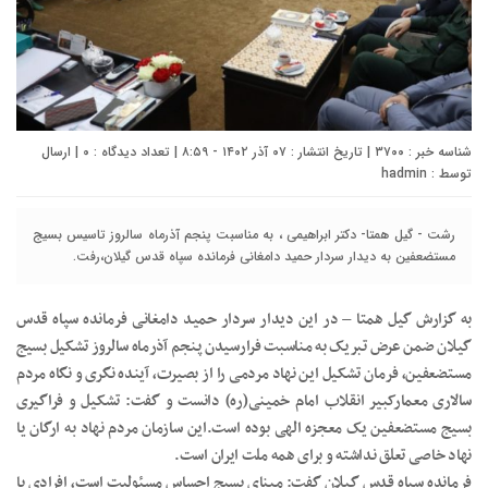
شناسه خبر : ۳۷۰۰ | تاریخ انتشار : ۰۷ آذر ۱۴۰۲ - ۸:۵۹ | تعداد دیدگاه :
۰
| ارسال
توسط :
hadmin
رشت - گیل همتا- دکتر ابراهیمی ، به مناسبت پنجم آذرماه سالروز تاسیس بسیج
مستضعفین به دیدار سردار حمید دامغانی فرمانده سپاه قدس گیلان،رفت.
به گزارش گیل همتا – در این دیدار سردار حمید دامغانی فرمانده سپاه قدس
گیلان ضمن عرض تبریک به مناسبت فرارسیدن پنجم آذرماه سالروز تشکیل بسیج
مستضعفین، فرمان تشکیل این نهاد مردمی را از بصیرت، آینده نگری و نگاه مردم
سالاری معمارکبیر انقلاب امام خمینی(ره) دانست و گفت: تشکیل و فراگیری
بسیج مستضعفین یک معجزه الهی بوده است.این سازمان مردم نهاد به ارگان یا
نهاد خاصی تعلق نداشته و برای همه ملت ایران است.
فرمانده سپاه قدس گیلان گفت: مبنای بسیج احساس مسئولیت است، افرادی با