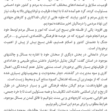
قومیت، سلایق و استعدادهای مختلف که نسبت به مردم و کشور خود احساس
مسئولیت کرده، گرد هم آمده اند تا با ایجاد ظرفیت و تواناییهای بالا به وقت نیاز
به یاری مردم و کشور بیایند که جلوه هایی از ایثار، فداکاری و کارهای جهادی
این نهاد مردمی را درسالیان اخیر مشاهده نمودیم.
وی افزود: یکی از فلسفه های بسیج این است که امور و مسائل مردم توسط خود
مردم انجام شود. امروزه که در عرصه ها فرهنگی، اقتصادی، امنیتی و… درگیر
جنگ با دشمنان کشور و اسلام هستیم، نقش بسیج بیش از پیش از اهمیت
برخوردار است.
سردار دامغانی در بخش دیگری از سخنان خود با اشاره به مسائل و چالشهای
موجود در استان گفت: گیلان بدلیل دراختیار داشتن منابع طبیعی و خدادادی
از ظرفیتهای بسیار بالایی برخوردار است، منتهی بدلیل عدم آینده نگری، اهمال
کاری و سوء مدیریت در گذشته، دچار محدودیت و محرومیتهای بسیاری شده
است که از مهمترین آن مسئله اشتغال، کمبود منابع آب و محیط زیست است.
وی اظهارداشت: مردم گیلان سابقه فرهنگی غنی و بسیار درخشانی در طول
تاریخ و ایران اسلامی داشته اند، تکلیف ما و همه مسئولین است تا با خرد جمعی،
هم افزایی، بصیرت، کارجهادی و بی منت بتوانیم با فائق آمدن بر مسائل موجود،
شرایط مطلوب را برای مردم این استان رقم بزنیم.
در ادامه این نشست مسئولین و مدیران استان به بیان چالشهای موجود پرداختند