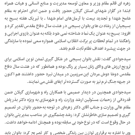
زهره ای قائم مقام وزیر و معاون توسعه مدیریت و منابع انسانی و هیات همراه
ابتدا در گلزار شهدای استان گیلان حضور یافت و ضمن ادای احترام به مقام
شامخ شهدا و تجدید بیعت با آرمان‌های امام شهدا ، با تبریک هفته بسیج به
بسیجیان از رشادت های بانوان بسیجی در هشت سال دفاع مقدس تقدیر کرد و
افزود: بسیج به عنوان یک نماد شناخته نمی شود بلکه به عنوان بازوی اجرایی و
راهگشا در تمام لحظات پر برکت انقلاب اسلامی همواره سعی نموده با سازندگی
در جهت پیشبرد اهداف نظام ثابت قدم باشد.
سیدجوادی گفت: نقش بانوان بسیجی در شکل گیری تمدن نوین اسلامی برای
ترویج ارزش های والای زنان بسیار پر رنگ بوده و همانطور که در هشت سال دفاع
مقدس دوشا دوش مردان این سرزمین در میدان نبرد حضور داشتند هم اکنون
در جبهه جنگ نرم نیز به صورت گسترده تر ایفای نقش می نمایند.
سیدجوادی همچنین در دیدار صمیمی با همکاران راه و شهرسازی گیلان ضمن
قدردانی از زحمات مسئولین ارشد وزارت راه و شهرسازی به ویژه دکتر بذرپاش
مقام عالی وزارت و جناب آقای دکتر زهره‌ای در توجه به حضور بانوان در تصمیم
گیری و تصمیم سازی خاطرنشان کرد: رشد چشمگیری در مناصب مدیریتی بانوان
در حال وقوع است که در نوع خود بی سابقه بوده و همچنان ادامه خواهد داشت.
وی با اشاره به برقراری توازن بین زندگی شخصی و کار تصریح کرد: بانوان باید