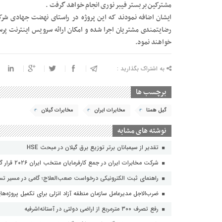
مشترکین بر بستر فیبر نوری انجام خواهد گرفت .
ایشان اضافه نمودند که این پروژه در راستای نهضت جهادی شرک
رضایتمندی مشتریان اجرا شده و امکان ارائه سرویس اینترنت پ
خواهند نمود.
به اشتراک بگذارید :
برچسب ها
گیل همتا
مخابرات ایران
مخابرات گیلان
نوشته های مشابه
تقدیر از سیمبانان برتر توزیع برق گیلان در مبحث HSE
شرکت مخابرات ایران در جمع کارفرمایان منتخب ایران ۲۰۲۶ قرار گرفت
راهنمای ثبت الکترونیکی درخواست صعب‌العلاج؛ گامی در مسیر تسه
ضرب‌الاجل مدیرعامل سازمان منطقه آزاد انزلی برای تکمیل پروژه‌ها
رفع تصرف ۳۰۰ مترمربع از اراضی دولتی در آستانه‌اشرفیه