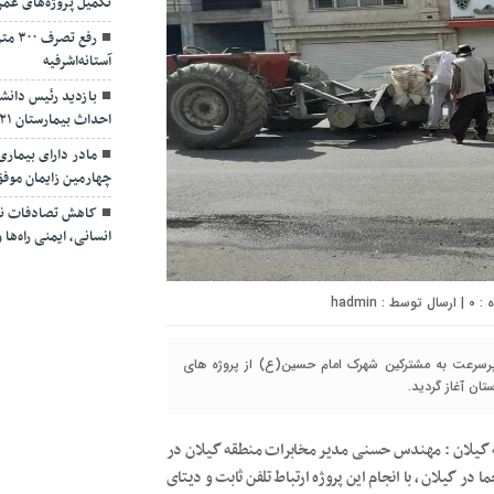
تکمیل پروژه‌های عمر
رفع ت
آستانه‌اشرفیه
بازدید رئیس دانشگ
احداث بیمارستان ۴۲۱ تخت‌خوابی لاکان
مادر دارای بیمار
چهارمین زایمان موف
کاهش تصادفات نیا
انسانی، ایمنی راه‌ه
۰
| ارسال توسط :
hadmin
ت پرسرعت به مشترکین شهرک امام حسین(ع) از پروژه های
ان آغاز گردید.
ه گیلان : مهندس حسنی مدیر مخابرات منطقه گیلان در
 در گیلان ، با انجام این پروژه ارتباط تلفن ثابت و دیتای