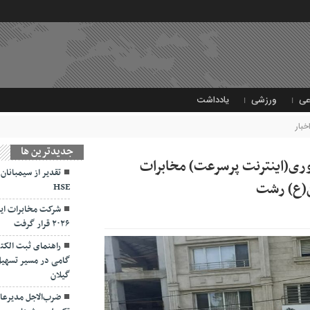
عی
ورزشی
یادداشت
خبار
جديدترين ها
نوری(اینترنت پرسرعت) مخابرات
تقدیر از سیمبانان
ن(ع) رشت
HSE
شرکت مخابرات ایر
۲۰۲۶ قرار گرفت
راهنمای ثبت الکت
گامی در مسیر تسهیل
گیلان
ضرب‌الاجل مدیرعام