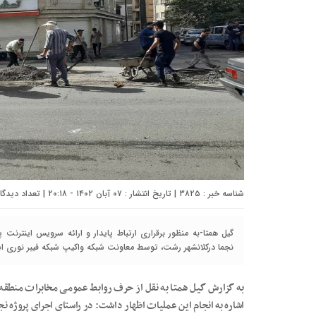
شناسه خبر : ۳۸۲۵ | تاریخ انتشار : ۰۷ آبان ۱۴۰۲ - ۲۰:۱۸ | تعداد دیدگاه :
گیل همتا-به منظور برقراری ارتباط پایدار و ارائه سرویس اینترن
نجما درکلانشهر رشت، توسط معاونت شبکه واکیپ شبکه فیبر نوری است
به گزارش گیل همتا به نقل از حرف روابط عمومی مخابرات منطق
اشاره به انجام این عملیات اظهار داشت: در راستای اجرای پروژه نجما