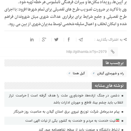
بر آیین‌ها، رویداد مکان‌ها و میراث فرهنگی ناملموس هر خطه تهیه شود.
وی با تاکید بر ضرورت تصویب طرح های تفصیلی برای تمام شهرها افزود: با اجرای
طرح تفصیلی و جامع شرایط برای برقراری عدالت شهری میان شهروندان فراهم
شده و امکان تخلف و اعمال سلیقه شخصی توسط مدیران شهری از بین می رود.
به اشتراک بگذارید :
http://gilhamta.ir/?p=2979
برچسب ها
راه و شهرسازی گیلان
گیل همتا
نوشته های مشابه
دشمن در جنگ اراده‌ها، خودباوری ملت را هدف گرفته است | حراست تراز
انقلاب باید چشم بینا، قاطع و مهربان ادارات باشد
پیام مدیرعامل شرکت توزیع نیروی برق استان گیلان به مناسبت روز خبرنگار ‌
نیت خدمت به مردم و خدمت به کشور، یکی از نیات الهی است
ارتباط دانشگاه و صنعت باید از سطح تفاهم‌نامه عبور کند