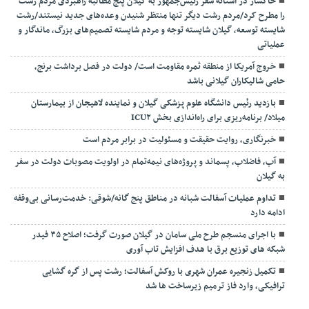
خاکسار در آستانه سفر رئیس‌جمهور به گیلان پنج مطالبه راهبردی مردم رشت
را مطرح کرد/مردم رشت دیگر تنها منتظر شنیدن وعده‌های جدید نیستند/رشت
شایسته توسعه، گیلان شایسته توجه و مردم شایسته تصمیم‌های بزرگ، ماندگار و
عملیاتی
خروج آمریکا از منطقه ثمره مقاومت است/ دولت در فصل برداشت برنج،
حامی شالیکاران گیلانی باشد
بازدید رئیس دانشگاه علوم پزشکی گیلان و نماینده لاهیجان از بیمارستان
میلاد/ برنامه‌ریزی برای راه‌اندازی بخش ICU۲
خبرنگاری، روایت حقیقت و مسئولیت‌ در برابر مردم است
آب، فاضلاب، پسماند و پروژه‌های نیمه‌تمام در اولویت مصوبات دولت در سفر
به گیلان
تداوم عملیات آسفالت‌ شبانه در مناطق پنج گانه/شوقی: خدمت‌رسانی بی‌وقفه
ادامه دارد
با اجرای منسجم طرح ملی سامان در گیلان صورت گرفت؛ اصلاح ۳۵ فیدر
شبکه های توزیع برق با هدف افزایش تاب آوری
تکمیل زنجیره عمران شهری با روکش آسفالت؛ رشت پس از گره گشایی
ترافیکی، وارد فاز ترمیم زیرساخت ها شد