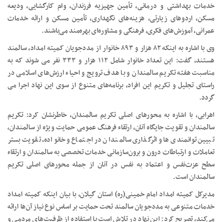
خدمات بهداشتی و درمانی، تأمین جهیزیه فرزندان، وام کارگشایی، ودیعه
مسکن، اردوهای زیارتی، هزینه‌های نگهداری، تأمین مسکن و ارائه خدمات
عمرانی، آموزش‌های فکری، فرهنگی و مشاوره‌ای بهره‌مند می‌باشند.
وی با اشاره به اینکه ۸۲ هزار و ۸۹۳ خانوار از مددجویان کمیته امداد، سالمند
هستند، گفت: این تعداد خانوار شامل ۱۱۲ هزار و ۳۳۳ نفر می شوند که به
مناسبت هفته تکریم سالمندان و با هدف ترویج و احیاء ارزش‌های اسلامی در
راستای تجلیل و تکریم این افراد، برنامه‌های متنوع از سوی این نهاد اجرا می
گردد.
اهرابی، با اشاره به محورهای اصلی تکریم سالمندان، خاطرنشان کرد: تکریم
سالمندان و تقویت جایگاه آنان، ارتقاء فرهنگ عمومی حمایت ویژه از سالمندان،
تبیین توانمندی‌ها و اثرگذاری سالمندان در اجتماع و خانواده، تقویت بستر
تعاملات و ارتباطات درون و برون‌سازمانی خدمات تخصصی به سالمندان و ارتقاء
سطح عزت‌نفس و اعتماد به ‌نفس در آنان از جمله محورهای اصلی تکریم
سالمندان است.
مدیرکل کمیته امداد امام خمینی(ره) استان گیلان، با بیان اینکه کمیته امداد
خدمات متنوعی به مددجویان سالمند تحت حمایت بر اساس نوع نیاز آن‌ها ارائه
می‌کند، تصریح کرد: این نهاد در تلاش است با استفاده از ظرفیت‌های مردمی و