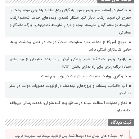
خاکسار در آستانه سفر رئیس‌جمهور به گیلان پنج مطالبه راهبردی مردم رشت را
مطرح کرد/مردم رشت دیگر تنها منتظر شنیدن وعده‌های جدید نیستند/رشت
شایسته توسعه، گیلان شایسته توجه و مردم شایسته تصمیم‌های بزرگ، ماندگار و
عملیاتی
خروج آمریکا از منطقه ثمره مقاومت است/ دولت در فصل برداشت برنج،
حامی شالیکاران گیلانی باشد
بازدید رئیس دانشگاه علوم پزشکی گیلان و نماینده لاهیجان از بیمارستان
میلاد/ برنامه‌ریزی برای راه‌اندازی بخش ICU۲
خبرنگاری، روایت حقیقت و مسئولیت‌ در برابر مردم است
آب، فاضلاب، پسماند و پروژه‌های نیمه‌تمام در اولویت مصوبات دولت در سفر
به گیلان
تداوم عملیات آسفالت‌ شبانه در مناطق پنج گانه/شوقی: خدمت‌رسانی بی‌وقفه
ادامه دارد
ثبت دیدگاه
دیدگاه های ارسال شده توسط شما، پس از تایید توسط تیم مدیریت در وب