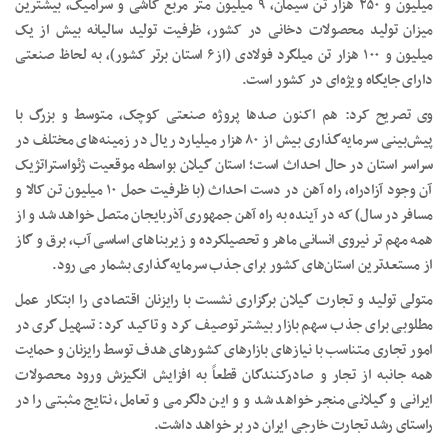
میلیون و ۲۵۰ هزار تن سیمان، ۹ میلیون متر مربع کاشی و سرامیک، بیشترین
میزان تولید محصولات دخانی در کشور، ظرفیت تولید سالیانه بیش از یک
میلیون و ۱۰۰ هزار تن میلگرد فولادی (از۶ استان برتر کشور)، به لحاظ صنعتی
دارای جایگاه ویژه‌ای در کشور است.
وی تصریح کرد: هم اکنون صدها پروژه صنعتی کوچک، متوسط و بزرگ با
پیش‌بینی سرمایه‌گذاری بیش از ۸۰ هزار میلیارد ریال در زمینه‌های مختلف در
سراسر استان در حال احداث است؛ استان گیلان بواسطه موقعیت ژئواستراتژیک
آن وجود آزادراه، راه آهن در دست احداث (با ظرفیت حمل ۱۰ میلیون تن کالا و
مسافر در سال) که در آینده به راه آهن جمهوری آذربایجان متصل خواهد شد و از
همه مهم تر نیروی انسانی ماهر و تحصیلکرده و زیربناهای اساسی آب، برق و گاز
از مستعدترین استان‌های کشور برای جذب سرمایه‌گذاری بشمار می رود.
متولی تولید و تجارت گیلان برگزاری نشست با رایزنان اقتصادی را ابتکار عمل
مطلوبی برای جذب سهم بازار بیشتر توصیف کرد و تاکید کرد: تسهیل گری در
امور تجاری متناسب با نیازهای بازارهای کشورهای هدف توسط رایزنان و حمایت
همه جانبه از تجار و صادرکنندگان قطعاً به افزایش انگیزش ورود محصولات
ایرانی و گیلانی منجر خواهد شد و و این دلگرمی و تعامل، نتایج مثبتی را در
راستای رشد تجارت خارجی ایران در بر خواهد داشت.