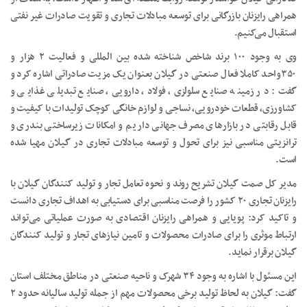
همراهی رایزنان بازرگانی برای توسعه مبادلات تجاری و تقویت صادرات غیر نفتی
استقبال می‌کنیم.
وی به وجود ۱۰۰ برند شاخص شناخته شده بین المللی و فعالیت ۲ هزار و
۳۵۰واحد کاملا فعال صنعتی در گیلان بعنوان یک مزیت صادراتی اشاره کرد و
گفت: در زمینه صنایع سلولزی، فولاد، دارویی، صنایع تبدیلی غذایی و
کشاورزی، قطعات خودرویی، نساجی و لوازم خانگی کوچک تولیدات با کیفیت و
قابل رقابتی در بازارهای مصرف جهانی داریم و امکانات زیرساختی بندری و
ترانزیتی مناسبی نیز برای تحول و توسعه مبادلات تجاری در گیلان مهیا شده
است.
مدیر کل صمت گیلان تشریح روند و نحوه تعامل تجار و تولید کنندگان گیلان با
رایزنان تجاری ۲۰ کشور را فرصت مناسبی برای دستیابی به اهداف تجاری دانست
و تاکید کرد: پویایی و همراهی رایزنان اقتصادی به صورت عملیاتی می‌تواند
ارتباط موثری را برای صادرات محصولات و تامین نیازهای تجار و تولید کنندگان
گیلان برقرار نماید.
این مسئول با اشاره به وجود ۳۴ شهرک و ناحیه صنعتی در مناطق مختلف استان
گفت: گیلان به لحاظ تولید برخی محصولات مهم از جمله تولید سالیانه حدود ۲