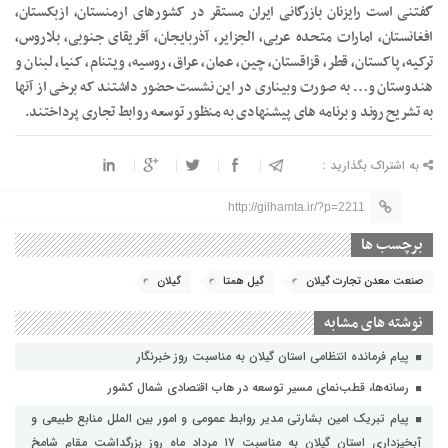
گفتنی است رایزنان بازرگانی ایران مستقر در کشورهای ارمنستان، ازبکستان،
افغانستان، امارات متحده عربی، الجزایر، آذربایجان، آفریقای جنوبی، بلاروس،
ترکیه، پاکستان، قطر، قزاقستان، چین، عمان، عراق، روسیه، ویتنام، کنیا، لبنان و
هندوستان و… به صورت وبیناری در این نشست حضور داشتند که برخی از آنها
به تشریح روند و برنامه های پیشنهادی به منظور توسعه روابط تجاری پرداختند.
به اشتراک بگذارید :
http://gilhamta.ir/?p=2211
برچسب ها
صنعت معدن تجارت گیلان
گیل همتا
گیلان
نوشته های مشابه
پیام فرمانده انتظامی استان گیلان به مناسبت روز خبرنگار
رسانه‌ها، قطب‌نمای مسیر توسعه در هاب اقتصادی شمال كشور
پیام تبریک امین بشارتی مدیر روابط عمومی و امور بین الملل منابع طبیعی و
آبخیزداری استان گیلان به مناسبت ۱۷ مرداد ماه روز بزرگداشت مقام شامخ