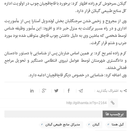
گیلان ،سرخوش کرم زاده اظهار کرد: برخورد با قاچاقچیان چوب در اولویت اداره
کل منابع طبیعی گیلان قرار دارد.
وی از مجروح و زخمی شدن سرجنگلبان بخش لوندویل آستارا پس از مأموریت
اداری و در راه مسیر برگشت به منزل خبر داد و افزود: این مأمور وظیفه شناس
توسط شخصی که ماشین وی به دلیل داشتن چوب قاچاق متوقف شده بود مورد
ضرب و شتم قرار گرفت.
کرم زاده تصریح کرد: بر همین اساس ضاربان پس از شناسایی با دستور دادستان
و دادگستری شهرستان توسط عوامل نیروی انتظامی دستگیر و تحویل مراجع
قضائی شدند.
وی اضافه کرد: شناسایی در خصوص دیگر قاچاقچیان ادامه دارد.
به اشتراک بگذارید :
http://gilhamta.ir/?p=2164
برچسب ها
گیل همتا
گیلان
مدیرکل منابع طبیعی گیلان