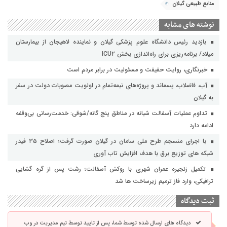
منابع طبیعی گیلان
نوشته های مشابه
بازدید رئیس دانشگاه علوم پزشکی گیلان و نماینده لاهیجان از بیمارستان
میلاد/ برنامه‌ریزی برای راه‌اندازی بخش ICU۲
خبرنگاری، روایت حقیقت و مسئولیت‌ در برابر مردم است
آب، فاضلاب، پسماند و پروژه‌های نیمه‌تمام در اولویت مصوبات دولت در سفر
به گیلان
تداوم عملیات آسفالت‌ شبانه در مناطق پنج گانه/شوقی: خدمت‌رسانی بی‌وقفه
ادامه دارد
با اجرای منسجم طرح ملی سامان در گیلان صورت گرفت؛ اصلاح ۳۵ فیدر
شبکه های توزیع برق با هدف افزایش تاب آوری
تکمیل زنجیره عمران شهری با روکش آسفالت؛ رشت پس از گره گشایی
ترافیکی، وارد فاز ترمیم زیرساخت ها شد
ثبت دیدگاه
دیدگاه های ارسال شده توسط شما، پس از تایید توسط تیم مدیریت در وب