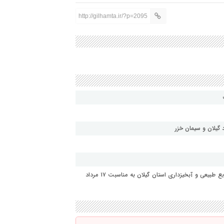
http://gilhamta.ir/?p=2095
گیلان و سیمان خزر
پیام تبریک امین بشارتی مدیر روابط عمومی و امور بین الملل منابع طبیعی و آبخیزداری استان گیلان به مناسبت ۱۷ مرداد