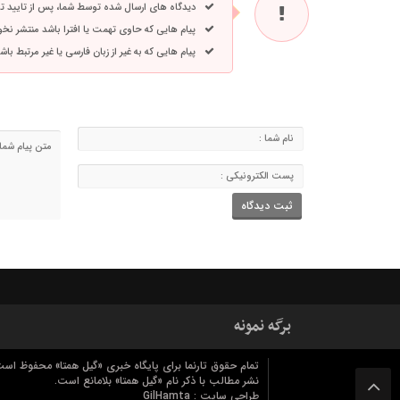
دیدگاه های ارسال شده توسط شما، پس از تایید 
پیام هایی که حاوی تهمت یا افترا باشد منتشر نخ
پیام هایی که به غیر از زبان فارسی یا غیر مرتبط ب
برگه نمونه
تمام حقوق تارنما برای پایگاه خبری «گیل همتا» محفوظ است
نشر مطالب با ذکر نام «گیل همتا» بلامانع است.
طراحی سایت :
GilHamta