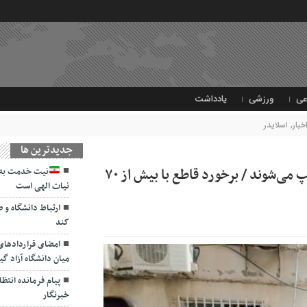
عی
ورزشی
یادداشت
خبار
,
اسلایدر
جديدترين ها
مشاورین املاک فاقد پروانه بدون اغماض پلمپ می‌شوند / برخورد قاطع با بیش از ۷۰
نیت خدمت به 
نیات الهی است
ارتباط دانشگاه و 
کند
امضای قراردادها
میان دانشگاه آزاد گی
پیام فرمانده انتظ
خبرنگار