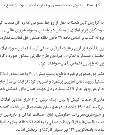
گیل همتا - مدیرکل صنعت، معدن و تجارت گیلان از برخورد قاطع با بیش از ۷۰ واحد مشاور املاک در استان
به گزارش گیل همتا به نقل از روابط عمومی اداره کل صمت گی
سوداگران بازار املاک و مسکن در راستای مصوبه شورای عالی م
پروانه کسب بر اساس ماده ۲۷ قانون نظام صنفی حق فعالیت ندارد.
وی با تاکید بر لزوم رعایت قوانین صنفی توسط فعالین حوزه املا
مختلف هشدار و تذکرات پیرامون طرح نظارتی مذکور صورت گرفته؛ 
پروانه را بدون اغماض پلمپ خواهند کرد.
دکتر پورحیدری برخورد قاطع و
به ارزش چهار هزار ۵۳۹ میلیارد ریال جهت اعمال قانون تشکیل شده است.
مدیرکل صمت گیلان با بیان ا
می‌کنند که ۴۹۰۰ واحد آن در شهرستان رشت فعال می‌باشن
و شهرسازی،تعزیرات حکومتی، اتاق اصناف، اماکن و بازرسین
دستورالعمل‌ها و قوانین نظام صنفی را رعایت نکرده‌اند برخورد قانو
سامانه پاسخگویی ۱۲۴ نیز بسیار کارگشا و اثربخش است.