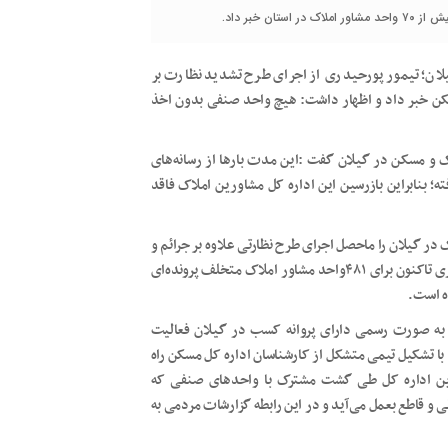
 خبر داد.
لان؛ تیمور پورحیدری از اجرای طرح تشدید نظارت بر
سکن خبر داد و اظهار داشت: هیچ واحد صنفی بدون اخذ
ک و مسکن در گیلان گفت :این مدت بارها از رسانه‌های
بنابراین بازرسین این اداره کل مشاورین املاک فاقد
 پلمپ بیش از ۷۰ واحد مشاور املاک در گیلان را ماحصل اجرای طرح نظارتی علاوه بر جرائم و
تشکیل پرونده‌های تعزیری برشمرد و تصریح کرد: از ابتدای سال جاری تاکنون برای ۴۸۱واحد مشاور املاک متخلف پرونده‌ای
ینکه بیش از ۱۴هزار مشاور املاک به صورت رسمی دارای پروانه کسب در گیلان فعالیت
د گفت: با تشکیل تیمی متشکل از کارشناسان اداره کل مسکن راه
 این اداره کل طی گشت مشترک با واحدهای صنفی که
نی و قاطع بعمل می‌آید و در این رابطه گزارشات مردمی به