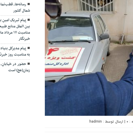
رسانه‌ها، قطب‌نم
شمال كشور
پیام تبریک امین ب
بین الملل منابع طبیع
مناسبت ۱۷ 
خبرنگار
پیام مدیرکل بنیاد 
به مناسبت روز خبرنگ
حضور در خیابان، ت
زمان(عج) است
۰
| ارسال توسط :
hadmin