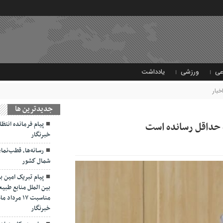
عی
ورزشی
یادداشت
خبار
جديدترين ها
 حداقل رسانده است
پیام فرمانده انتظ
خبرنگار
رسانه‌ها، قطب‌نم
شمال كشور
پیام تبریک امین ب
بین الملل منابع طبیع
مناسبت ۱۷ 
خبرنگار