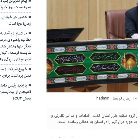
پیام مدیرکل بنیاد 
به مناسبت روز خبرنگ
حضور در خیابان، ت
زمان(عج) است
خاکسار در آستانه 
مطالبه راهبردی مرد
دیگر تنها منتظر شن
شایسته توسعه، گیلان
تصمیم‌های بزرگ، مان
خروج آمریکا از م
فصل برداشت برنج، حا
بازدید رئیس دانشگ
لاهیجان از بیمارستان 
بخش ICU۲
۰
| ارسال توسط :
hadmin
روه تنظیم بازار استان گفت: اقدامات و تدابیر نظارتی و
ت حوزه مرغ گرم را در استان به حداقل رسانده است.