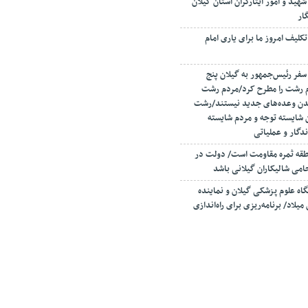
شهید و امور ایثارگران استان گیلان
ار
کلیف امروز ما برای یاری امام
سفر رئیس‌جمهور به گیلان پنج
م رشت را مطرح کرد/مردم رشت
یدن وعده‌های جدید نیستند/رشت
 شایسته توجه و مردم شایسته
دگار و عملیاتی
نطقه ثمره مقاومت است/ دولت در
می شالیکاران گیلانی باشد
اه علوم پزشکی گیلان و نماینده
میلاد/ برنامه‌ریزی برای راه‌اندازی