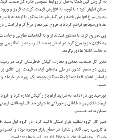
به گزارش گیل همتا به نقل از روابط عمومی اداره کل صمت گیلان 
استان اظهار کرد : با توجه به افزایش قیمت گوشت قرمز و ورود ح
مصرف مرغ افزایش یافته و در کنار شرایط مذکور با توجه به پایین 
عده‌ای سودجو فراهم کرد تا با خروج غیرمجاز مرغ گرم از استان در
وی تصریح کرد: با دستور استاندار و با اقدامات نظارتی و جلسات
مشکلات حوزه مرغ گرم در استان به حداقل رسیده و انتظار می رود
به حالت کاملا عادی برگردد.
مدیر کل صنعت، معدن و تجارت گیلان خاطرنشان کرد: در زمینه 
ریزی در سطح کشور در طی ماه‌های آینده، قیمت این کالای پر
براساس اعلام اتحادیه تولیدکنندگان جوجه یک روزه در خرداد و ت
است.
پورحیدری در ادامه به شرایط آرام بازار گیلان اشاره کرد و افزو
قیمت اقلام مواد غذائی و خوراکی‌ها دارای حداقل نوسانات قیمتی بو
استان شاهد هستیم.
دبیر کار گروه تنظیم بازار استان تاکید کرد: در گروه اول سبد 
ماکارونی، رب، قند و شکر) در سطح بازار موجود بوده و کمبودی 
خوراکی جزو استان‌های با حداقل افزایش قیمت‌ها بوده است.