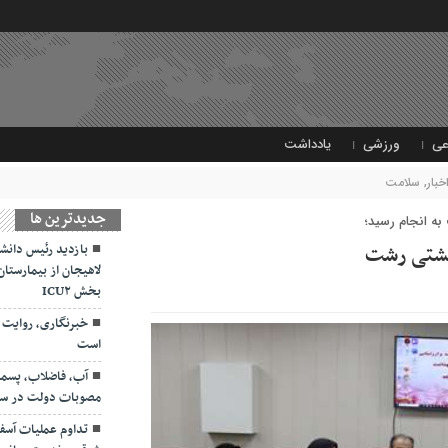
عی
ورزشی
یادداشت
خبار
,
سلامت
جديدترين ها
ه انجام رسید؛
بهشتی رشت
بازدید رئیس دانشگ
لاهیجان از بیمارستان 
بخش ICU۲
خبرنگاری، روایت 
است
آب، فاضلاب، پسمان
مصوبات دولت در سفر
تداوم عملیات آسفا