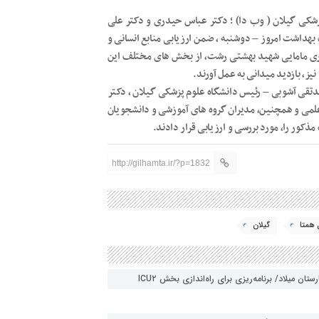
 پزشکی گیلان ( وب دا) ؛ دکتر عباس حیدری و دکتر علی
هداشت امروز – دوشنبه ، ضمن ارزیابی منابع انسانی و
ری مامایی شهید بهشتی رشت، از بخش های مختلف این
 نیز، بازدید میدانی به عمل آورند.
دتقی آشوبی – رئیس دانشگاه علوم پزشکی گیلان ، دکتر
لمی و همچنین، مدیران گروه های آموزشی و دانشجویان
ذکور را، مورد بررسی و ارزیابی قرار دادند.
http://gilhamta.ir/?p=1832
 همتا
گیلان
ن میلاد/ برنامه‌ریزی برای راه‌اندازی بخش ICU۲