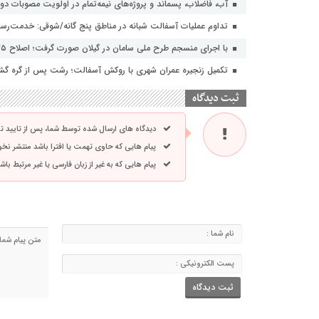
آب، فاضلاب، پسماند و پروژه‌های نیمه‌تمام در اولویت مصوبات دول
تداوم عملیات آسفالت‌ شبانه در مناطق پنج گانه/شوقی: خدمت‌رسانی
با اجرای منسجم طرح ملی سامان در گیلان صورت گرفت؛ اصلاح ۳۵ فیدر شبکه های توزیع برق با هدف افزایش تاب آوری
تکمیل زنجیره عمران شهری با روکش آسفالت؛ رشت پس از گره گشای
ثبت دیدگاه
دیدگاه های ارسال شده توسط شما، پس از تایید 
پیام هایی که حاوی تهمت یا افترا باشد منتشر نخ
پیام هایی که به غیر از زبان فارسی یا غیر مرتبط ب