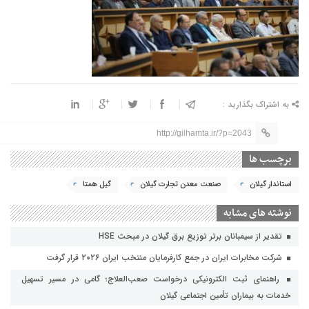
به اشتراک بگذارید :
http://gilhamta.ir/?p=2043
برچسب ها
استاندار گیلان
صنعت معدن تجارت گیلان
گیل همتا
نوشته های مشابه
تقدیر از سیمبانان برتر توزیع برق گیلان در مبحث HSE
شرکت مخابرات ایران در جمع کارفرمایان منتخب ایران ۲۰۲۶ قرار گرفت
راهنمای ثبت الکترونیکی درخواست صعب‌العلاج؛ گامی در مسیر تسهیل
خدمات به بیماران تأمین اجتماعی گیلان