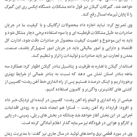
خواهد شد. گمرکات گیلان نیز قول داده مشکلات دستگاه ایکس ری این گمرک
را تا پایان تیرماه امسال رفع کند.
وی تصریح کرد: نباید اجازه داد محصولات ارگانیک و با کیفیت ما در جریان
صادرات به دلیل مشکلات قرنطینه ای و یا سوء استفاده برخی دچار مشکل شود و
باید به این موضوع و اهمیت کیفیت محصول در صادرات دقت شود، ادارت کل
اقتصاد و دارایی و امور مالیاتی باید در جریان امور تسهیل‌گر باشند، صنعت،
معدن و تجارت نیز باید صادرات و تولیدات را تراز و تنظیم کند.
استاندار گیلان با اشاره به ظرفیت و پتانسیل بنادر گیلان اظهار کرد:عملکرد سه
ماهه بنادر استان نشان می دهد که نسبت به بنادر شمالی از شرایط بهتری
برخورداریم و اینک درصدد هستیم پس از راه اندازی خط آهن رشت-کاسپین از
کشتی های کانتینربر، واگن بر و کامیون استفاده کنیم.
عباسی از راه اندازی و اتمام راه آهن رشت- کاسپین در آینده ای نزدیک خبر داد
و افزود: قرارداد راه آهن رشت – آستارا هم امضاء شده و به زودی اقدامات
اجرایی در این بخش آغاز خواهد شد چنانکه در بخش های ریلی، زمینی، دریایی
و کارگو و هوایی در فرودگاه نیز سرمایه گذار اعلام آمادگی کرده است.
وی در مورد قطعی برق واحدهای تولید در سال جاری نیز گفت: با مدیریت زمان