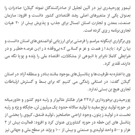
تیمور پورحیدری نیز در آئین تجلیل از صادرکنندگان نمونه گیلان؛ صادرات را
بعنوان یکی از متغیرهای اصلی رشد اقتصادی کشور دانست و افزود: سازمان
صنعت، معدن و تجارت استان امسال برای جذب و پذیرش بیش از ۲۰ هیات
تجاری برنامه ریزی کرده است.
وی برگزاری اینگونه مراسم را فرصتی برای ارزیابی توانمندی‌های استان دانست و
بیان کرد: باید از همت و عزم کسانی که بی‌وقفه در این عرصه خطیر و در
شرایطی کاملا نابرابر با انبوهی از مشکلات، اقتصاد ملی را زنده و پویا نگه می
دارند، تقدیر کرد.
وی با اشاره به ظرفیت‌ها و پتانسیل‌های موجود مانند بنادر و منطقه آزاد در استان
گیلان گفت: در استانی زندگی می کنیم که برای بسط و گسترش ارتباطات
تجاری هیچ بن بستی ندارد.
پورحیدری برخورداری از۲۳۸ هزار هکتار شالیزار و رتبه دوم کشور و خاورمیانه
در حوزه تولید برنج سفید با تولید سالانه حدود یک میلیون تن، جایگاه ویژه و رتبه
نخست در تولید زیتون، وجود اراضی حاصلخیز، تولید فندق، کیوی را بخشی از
پتانسل های این خطه در حوزه کشاورزی عنوان کرد و افزود: فعالیت بیش از ۲
هزار و ۵۰۰ واحد تولیدی و صنعتی و بیش از ۱۰۰ ویژند در سطح ملی و جهانی نیز