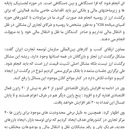
ای انجام شود که فرا دستگاهی و بین دستگاهی است. در حوزه لجستیک، پایانه
ها و زیرساختهای مالی و بانکی نیز باید اقدامات خاصی مانند فعالیتی که برای
برگشت ارز از روسیه انجام شد صورت گیرد، ما در مراودات با کشورهای حوزه
آسیای میانه” CIS” و به طور مشخص با روسیه و شرکای تجاری آن مشکلی در نقل
و انتقال مالی نداریم و صادر کنندگان ما نقل و انتقال مالی خود را به سهولت
انجام می دهند.
معاون ارتقای کسب و کارهای بین‌المللی سازمان توسعه تجارت ایران گفت:
مشکل برگشت ارز تجار و بازرگانان در همه استانها وجود دارد، ریشه این مشکل
برگشت ارز نیست بلکه مشکل اصلی تثبیت قیمت ارز است که باید انجام شود.
طی برگزاری جلسات متعدد با بانک مرکزی سعی کردیم تنوع در برگشت ارز ایجاد
کنیم و دولت تلاش دارد در کنار موانع کلان موجود این مسائل را رفع کند.
وی در ادامه به افزایش رایزنان اقتصادی کشور از ۲ نفر به بیش از ۲۰ رایزن فعال
اقتصادی اشاره کرد و افزود : پنج رایزن دیگر هم در شرف اعزام هستند و تا پایان
امسال این تعداد به ۳۰ نفر افزایش خواهد یافت.
وی اظهار کرد: همچنین به دلیل برخی محدودیت های موجود برای رایزن ها ۴۰
مرکز تجاری در کشورهای هدف ایجاد کردیم که برای توسعه بازار، ایجاد بازرهای
جدید، شریک یابی و رفع مشکلات نقل و انتقال مالی و موضوعات مختلف به