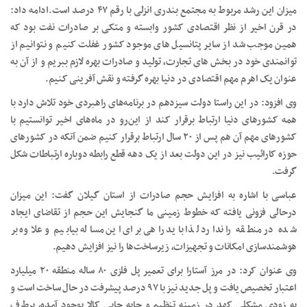
میزان این رشد مربوط به مجتمع بندری انزلی با رقم ۴۷ درصد است.ادامه داد:
در قرن اخیر از نظر اقتصادی کشور وابسته و متکی بر صادرات نفت بود که
همین موجب شد از سایر پتانسیل های موجود کشور غفلت کنیم و نتوانیم از
توانمندی خود در بخش های تجارت، تولید و صادرات بهره لازم ببریم و از آن به
عنوان یک اهرم مهم اقتصادی در دنیا بهره گرفته و نقش آفرینی کنیم.
وی افزود: در این راستا دولت سیزدهم در برنامه‌های راهبردی خود تلاش دارد با
همه کشورهای دنیا ارتباط برقرار کند از این‌رو در ماه‌های اخیر توانستیم با
کشورهای مهم آن هم پس از ۲۰ سال ارتباط برقرار کنیم ضمن آنکه در کشورهای
حوزه کارائیب نیز در این دولت بعد از یک دهه قطع رابطه دوباره ارتباطات شکل
گرفت.
عباسی با اشاره به افزایش حجم صادرات از استان گیلان گفت: این میزان
درحالی فزونی یافته که خطوط زمینی ما گنجایش این حجم از تقاضای ایجاد
شده در منطقه را ندارد لذا باید راهی برای این مساله بیابیم و علاوه بر
هوشمندسازی امکانات و تجهیزات، زیرساخت‌ها را نیز افزایش دهیم.
وی عنوان کرد: در مرز آستارا برای تعمیر پل فلزی ۸۰ ساله منطقه ۲۰ میلیارد
اعتبار تخصیص یافت و پل جدید نیز با ۹۷ درصد پیشرفت در حال ساخت است و
به زودی مشکلی کهد در زمینه تنظیم و جابه جایی کالا بوجود آمده، برطرف