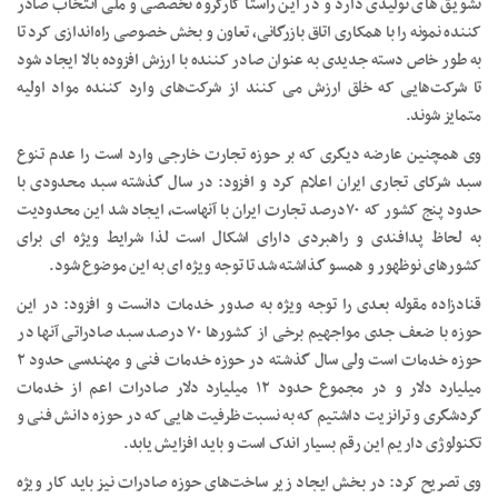
تشویق های تولیدی دارد و در این راستا کارگروه تخصصی و ملی انتخاب صادر
کننده نمونه را با همکاری اتاق بازرگانی، تعاون و بخش خصوصی راه‌اندازی کرد تا
به طور خاص دسته جدیدی به عنوان صادر کننده با ارزش افزوده بالا ایجاد شود
تا شرکت‌هایی که خلق ارزش می کنند از شرکت‌های وارد کننده مواد اولیه
متمایز شوند.
وی همچنین عارضه دیگری که بر حوزه تجارت خارجی وارد است را عدم تنوع
سبد شرکای تجاری ایران اعلام کرد و افزود: در سال گذشته سبد محدودی با
حدود پنج کشور که ۷۰درصد تجارت ایران با آنهاست، ایجاد شد این محدودیت
به لحاظ پدافندی و راهبردی دارای اشکال است لذا شرایط ویژه ای برای
کشورهای نوظهور و همسو گذاشته شد تا توجه ویژه ای به این موضوع شود.
قنادزاده مقوله بعدی را توجه ویژه به صدور خدمات دانست و افزود: در این
حوزه با ضعف جدی مواجهیم برخی از کشورها ۷۰ درصد سبد صادراتی آنها در
حوزه خدمات است ولی سال گذشته در حوزه خدمات فنی و مهندسی حدود ۲
میلیارد دلار و در مجموع حدود ۱۲ میلیارد دلار صادرات اعم از خدمات
گردشگری و ترانزیت داشتیم که به نسبت ظرفیت هایی که در حوزه دانش فنی و
تکنولوژی داریم این رقم بسیار اندک است و باید افزایش یابد.
وی تصریح کرد: در بخش ایجاد زیر ساخت‌های حوزه صادرات نیز باید کار ویژه