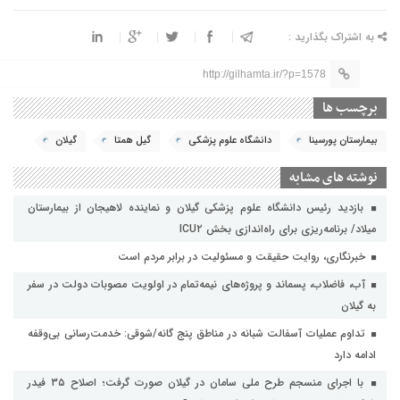
به اشتراک بگذارید :
http://gilhamta.ir/?p=1578
برچسب ها
بیمارستان پورسینا
دانشگاه علوم پزشکی
گیل همتا
گیلان
نوشته های مشابه
بازدید رئیس دانشگاه علوم پزشکی گیلان و نماینده لاهیجان از بیمارستان
میلاد/ برنامه‌ریزی برای راه‌اندازی بخش ICU۲
خبرنگاری، روایت حقیقت و مسئولیت‌ در برابر مردم است
آب، فاضلاب، پسماند و پروژه‌های نیمه‌تمام در اولویت مصوبات دولت در سفر
به گیلان
تداوم عملیات آسفالت‌ شبانه در مناطق پنج گانه/شوقی: خدمت‌رسانی بی‌وقفه
ادامه دارد
با اجرای منسجم طرح ملی سامان در گیلان صورت گرفت؛ اصلاح ۳۵ فیدر