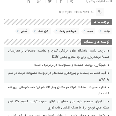
به اشتراک بگذارید :
http://gilhamta.ir/?p=1162
برچسب ها
رشت
سپاه
شورا شهر رشت
گیل همتا
گیلان
نوشته های مشابه
بازدید رئیس دانشگاه علوم پزشکی گیلان و نماینده لاهیجان از بیمارستان
میلاد/ برنامه‌ریزی برای راه‌اندازی بخش ICU۲
خبرنگاری، روایت حقیقت و مسئولیت‌ در برابر مردم است
آب، فاضلاب، پسماند و پروژه‌های نیمه‌تمام در اولویت مصوبات دولت در سفر
به گیلان
تداوم عملیات آسفالت‌ شبانه در مناطق پنج گانه/شوقی: خدمت‌رسانی بی‌وقفه
ادامه دارد
با اجرای منسجم طرح ملی سامان در گیلان صورت گرفت؛ اصلاح ۳۵ فیدر
شبکه های توزیع برق با هدف افزایش تاب آوری
تکمیل زنجیره عمران شهری با روکش آسفالت؛ رشت پس از گره گشایی