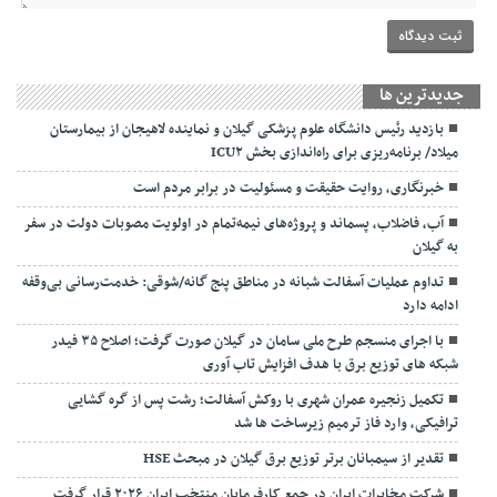
جديدترين ها
بازدید رئیس دانشگاه علوم پزشکی گیلان و نماینده لاهیجان از بیمارستان
میلاد/ برنامه‌ریزی برای راه‌اندازی بخش ICU۲
خبرنگاری، روایت حقیقت و مسئولیت‌ در برابر مردم است
آب، فاضلاب، پسماند و پروژه‌های نیمه‌تمام در اولویت مصوبات دولت در سفر
به گیلان
تداوم عملیات آسفالت‌ شبانه در مناطق پنج گانه/شوقی: خدمت‌رسانی بی‌وقفه
ادامه دارد
با اجرای منسجم طرح ملی سامان در گیلان صورت گرفت؛ اصلاح ۳۵ فیدر
شبکه های توزیع برق با هدف افزایش تاب آوری
تکمیل زنجیره عمران شهری با روکش آسفالت؛ رشت پس از گره گشایی
ترافیکی، وارد فاز ترمیم زیرساخت ها شد
تقدیر از سیمبانان برتر توزیع برق گیلان در مبحث HSE
شرکت مخابرات ایران در جمع کارفرمایان منتخب ایران ۲۰۲۶ قرار گرفت