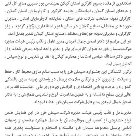
اسکندری فرمانده بسیج کارگری استان گیلان ،مهندس پور نصیری مدیر کل فنی
و حرفه‌ای استان گیلان ، نمایندگان جامعه کارگری و کارفرمایان استان گیلان ،
کارگران نمونه منتخب شرکت های استان ، نماینده کارفرمایان استان ، مدیران
حوزه های مختلف صنایع گیلان در سالن غدیر استانداری برگزار گردید ، و از
کارگران، و مدیران نمونه حوزه‌های مختلف صنایع استان گیلان تقدیر بعمل آمد.
در این مراسم از دکتر اسحق جمال امیدی مدیر عامل و نائب رئیس هیئت مدیره
شرکت سیمان خزر به عنوان کارفرمای برتر و مدیر واحد نمونه معرفی شدند و از
سوی دکتراسدالله عباسی استاندار محترم گیلان با اهدای تندیس و لوح سپاس ،
تجلیل بعمل آمد .
برگزار کنندگان این جشنواره، سیمان خزر را به سبب سالم سازی محیط کار ، حفظ
و صیانت از نیروی کار و ارتقای سلامت پرسنل در راستای زمینه سازی بالندگی
کشور در عرصه پویایی اقتصادی و افزایش بهره وری ملی ، شایسته تقدیر در
عالی‌ترین سطح دانسته و به همین مناسبت لوح و تندیس همایش را به دکتر
اسحق جمال امیدی مدیرعامل شرکت سیمان خزر اعطاء نمودند.
مدیرعامل و نائب رئیس هیئت مدیره شرکت سیمان خزر در این همایش ضمن
ابراز خشنودی از کسب این موفقیت، آن را حاصل عملکرد مناسب و زحمات
تمامی پرسنل مجموعه سیمان خزر دانسته و انسجام و مسئولیت پذیری همه
ارکان سازمان را در دست‌یابی به این توفیق حائز اهمیت برشمرده وی افزود: