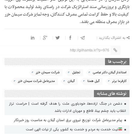
بازنگری و بروزرسانی سند استراتژیک شرکت در راستای رشد تولید محصولات با
کیفیت بالا و حفظ کرامت تمامی مصرف کنندگان، وجه تمایز شرکت سیمان خزر
در بازار مصرف منطقه می باشد.
به اشتراک بگذارید :
http://gilhamta.ir/?p=976
برچسب ها
استاندار گیلان دکتر عباسی
تجلیل
شرکت سیمان خزر
کارفرما برتر
گیل همتا
گیلان
مدیرعامل شرکت سیمان خزر
نوشته های مشابه
دشمن در جنگ اراده‌ها، خودباوری ملت را هدف گرفته است | حراست تراز
انقلاب باید چشم بینا، قاطع و مهربان ادارات باشد
پیام مدیرعامل شرکت توزیع نیروی برق استان گیلان به مناسبت روز خبرنگار ‌
نیت خدمت به مردم و خدمت به کشور، یکی از نیات الهی است