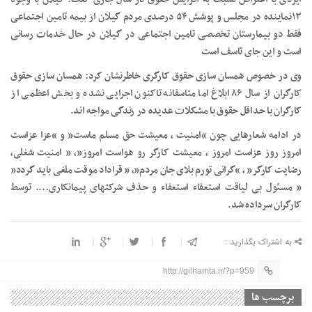
۱۳نماینده در مجلس و پوشش ۵۴ درصدی مردم گیلان از بیمه تامین اجتماعی
فقط دو بیمارستان تخصصی تامین اجتماعی در گیلان در حال خدمات رسانی
است و این جای تاسف است‌
وی در خصوص همسان سازی حقوق کارگری خاطرنشان کرد: همسان سازی حقوق
کارگران از سال ۸۶ ابلاغ اما متاسفانه تاکنون اجرایی نشده و بخش اعظمی از
کارگران با حداقل حقوق با مشکلات عدیده در زندگی مواجه اند.
در ادامه شعارهایی چون “امنیت ، معیشت حق مسلم ماست” و “عزا عزاست
امروز روز عزاست امروز ، معیشت کارگر رو هواست امروز”، ” امنیت شغلی،
رضایت کارگر” ، “گرانی تورم بلای جان مردم”، ” قراداد موقت ملغی باید گردد”
” مسئول بی لیاقت استعفاء استعفاء و حذف شرکتهای پیمانکاری…. توسط
کارگران سرداده شد.
به اشتراک بگذارید :
http://gilhamta.ir/?p=959
برچسب ها