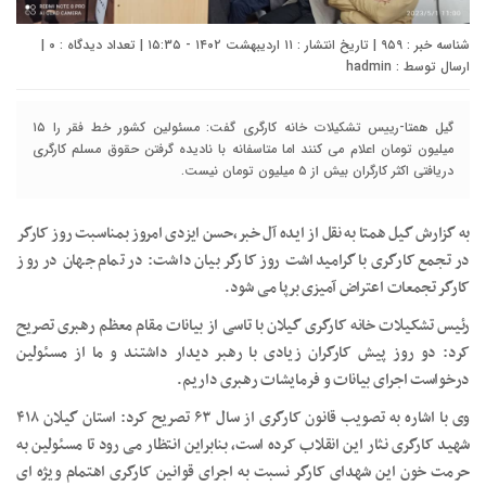
شناسه خبر : ۹۵۹ | تاریخ انتشار : ۱۱ اردیبهشت ۱۴۰۲ - ۱۵:۳۵ | تعداد دیدگاه :
۰
|
ارسال توسط :
hadmin
گیل همتا-رییس تشکیلات خانه کارگری گفت: مسئولین کشور خط فقر را ۱۵
میلیون تومان اعلام می کنند اما متاسفانه با نادیده گرفتن حقوق مسلم کارگری
دریافتی اکثر کارگران بیش از ۵ میلیون تومان نیست.
به گزارش گیل همتا به نقل از ایده آل خبر،حسن ایزدی امروز بمناسبت روز کارگر
در تجمع کارگری با گرامیداشت روز کارگر بیان داشت: در تمام جهان در روز
کارگر تجمعات اعتراض آمیزی برپا می شود.
رئیس تشکیلات خانه کارگری گیلان با تاسی از بیانات مقام معظم رهبری تصریح
کرد: دو روز پیش کارگران زیادی با رهبر دیدار داشتند و ما از مسئولین
درخواست اجرای بیانات و فرمایشات رهبری داریم.
وی با اشاره به تصویب قانون کارگری از سال ۶۳ تصریح کرد: استان گیلان ۴۱۸
شهید کارگری نثار این انقلاب کرده است، بنابراین انتظار می رود تا مسئولین به
حرمت خون این شهدای کارگر نسبت به اجرای قوانین کارگری اهتمام ویژه ای