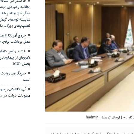
خاکسار در آستانه 
مطالبه راهبردی مرد
دیگر تنها منتظر شن
شایسته توسعه، گیلان
تصمیم‌های بزرگ، مان
خروج آمریکا از م
فصل برداشت برنج، حا
بازدید رئیس دانشگ
لاهیجان از بیمارستان 
بخش ICU۲
خبرنگاری، روایت 
است
آب، فاضلاب، پسمان
مصوبات دولت در سفر
۰
| ارسال توسط :
hadmin