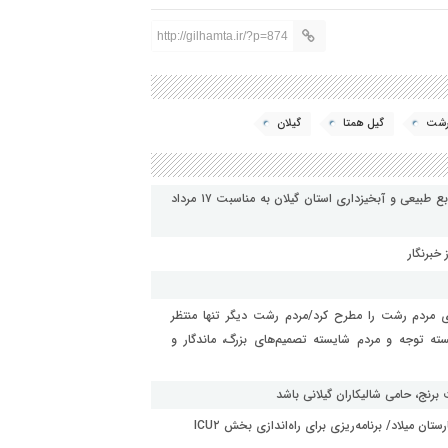
http://gilhamta.ir/?p=874
 رشت
گیل همتا
گیلان
پیام تبریک امین بشارتی مدیر روابط عمومی و امور بین الملل منابع طبیعی و آبخیزداری استان گیلان به مناسبت ۱۷ مرداد
 خبرنگار
دی مردم رشت را مطرح کرد/مردم رشت دیگر تنها منتظر
ه توجه و مردم شایسته تصمیم‌های بزرگ، ماندگار و
نج، حامی شالیکاران گیلانی باشد
ن میلاد/ برنامه‌ریزی برای راه‌اندازی بخش ICU۲