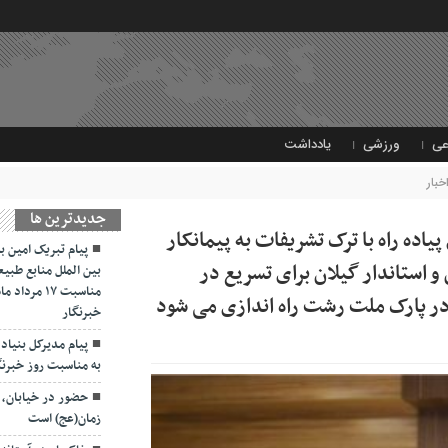
عی
ورزشی
یادداشت
خبار
جديدترين ها
ده راه با ترک تشریفات به پیمانکار
پیام تبریک امین ب
استاندار گیلان برای تسریع در
بین الملل منابع طبیع
مناسبت ۱۷ 
 پارک ملت رشت راه اندازی می شود
خبرنگار
پیام مدیرکل بنیاد 
به مناسبت روز خبرنگ
حضور در خیابان، ت
زمان(عج) است