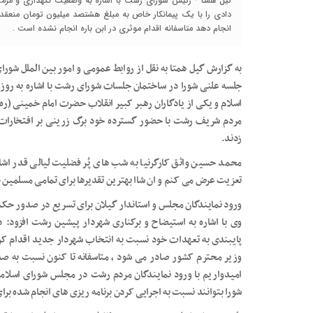
گیل همتا - رئیس شورای رشت با اشاره به وضعیت نگهداری و مرمت
دادی را با یک پیمانکار خاص به مبلغ هشتصد میلیون تومان منعقد و
انجام دهد متاسفانه اقدام موثری در ابن باره انجام نشده است .
به گزارش گیل همتا به نقل از روابط عمومی و امور بین الملل شور
جلسه علنی شورا در ساختمان جلسات شورای رشت با اشاره به رو
اسلام و یکی از یادگاران رهبر کبیر انقلاب حضرت امام خمینی (ر
مردم شریف رشت با حضور گسترده خود برگ زرینی بر افتخارات 
زدند.
محمد حسین واثق کارگرنیا به شب های پُر فضلیت لیالی قدر اشار
تعزیت عرض می کنم و ان شاا بهترین تقدیرها برای تمامی مسلمین 
ورود نمایندگان مجلس و استاندار گیلان برای تسریع در صدور ح
پایبندی به تعهدات خود نسبت به انتخاب شهردار جدید اقدام کردن
وزیر محترم کشور صادر می شود ، متاسفانه تا کنون نسبت به 
امیدواریم با ورود نمایندگان مردم رشت در مجلس شورای اسلامی 
شورا بتوانند نسبت به اجرایی کردن برنامه ریزی های انجام شده برای رشت بر ا