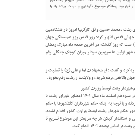
 پیاده راه فرهنگی رشت گفت : ظاهرا شهردار وقت قرار
 قرار بود پیمانکار موضوع نگهداری و مرمت پیاده راه را
ای رشت ، محمد حسین واثق کارگرنیا امروز در هشتادمین
ز جهانی قدس اظهار کرد: روز قدس روز همبستگی جهان
ه) است که روز گذشته در آخرین جمعه ماه مبارک رمضان
شهر اولین ها سرزمین سردار میزان کوچک جنگلی رقم
ه کرد و گفت : ایام شهادت امام علی (ع) را تسلیت و
جهان بالاخص مردم شریف و ولایتمدار رشت رقم بخورد.
کم شهردار رشت توسط وزارت کشور
وی با اشاره به استیضاح و برکناری شهردار پیشین رشت افزود: در سیزدهم اسفند ماه سال ۱۴۰۱ اعضای شورای رشت با
د و با توجه به اینکه حکم شهرداران کلانشهرها با حکم
صدور حکم شهردار رشت توسط وزارت کشور اقدام نشده،
و استاندار گیلان هر چه سریعتر این موضوع تسریع تا
ساس بودجه ۱۴۰۲ اقدام کند.