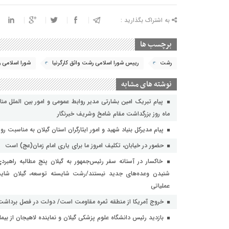
به اشتراک بگذارید :
برچسب ها
رشت
رییس شورا اسلامی رشت واثق کارگرنیا
شورا اسلامی
نوشته های مشابه
ماه روز بزرگداشت مقام شامخ وشریف خبرنگار
پیام مدیرکل بنیاد شهید و امور ایثارگران استان گیلان به مناسبت روز
حضور در خیابان، تکلیف امروز ما برای یاری امام زمان(عج) است
خاکسار در آستانه سفر رئیس‌جمهور به گیلان پنج مطالبه راهبر
شنیدن وعده‌های جدید نیستند/رشت شایسته توسعه، گیلان شایست
عملیاتی
خروج آمریکا از منطقه ثمره مقاومت است/ دولت در فصل برداشت بر
بازدید رئیس دانشگاه علوم پزشکی گیلان و نماینده لاهیجان از بیمارستا