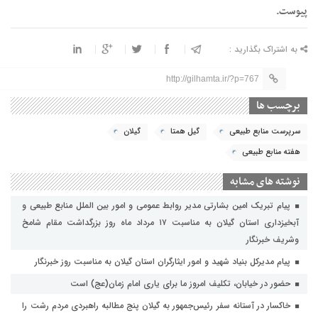
پیوست.
به اشتراک بگذارید :
http://gilhamta.ir/?p=767
برچسب ها
سرپرست منابع طبیعی
گیل همتا
گیلان
هفته منابع طبیعی
نوشته های مشابه
پیام تبریک امین بشارتی مدیر روابط عمومی و امور بین الملل منابع طبیعی و
آبخیزداری استان گیلان به مناسبت ۱۷ مرداد ماه روز بزرگداشت مقام شامخ
وشریف خبرنگار
پیام مدیرکل بنیاد شهید و امور ایثارگران استان گیلان به مناسبت روز خبرنگار
حضور در خیابان، تکلیف امروز ما برای یاری امام زمان(عج) است
خاکسار در آستانه سفر رئیس‌جمهور به گیلان پنج مطالبه راهبردی مردم رشت را