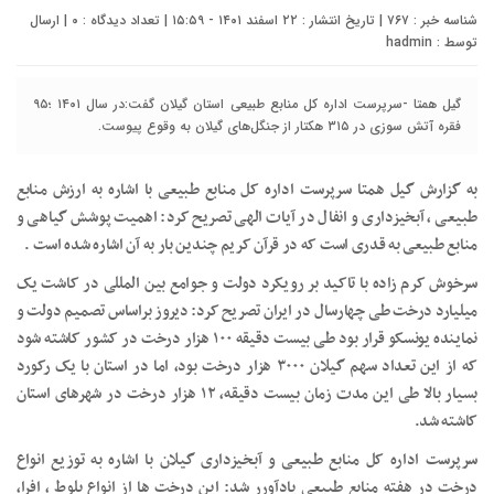
شناسه خبر : ۷۶۷ | تاریخ انتشار : ۲۲ اسفند ۱۴۰۱ - ۱۵:۵۹ | تعداد دیدگاه :
۰
| ارسال
توسط :
hadmin
گیل همتا -سرپرست اداره کل منابع طبیعی استان گیلان گفت:در سال ۱۴۰۱ ؛۹۵
فقره آتش سوزی در ۳۱۵ هکتار از جنگل‌های گیلان به وقوع پیوست.
به گزارش گیل همتا سرپرست اداره کل منابع طبیعی با اشاره به ارزش منابع
طبیعی ، آبخیزداری و انفال در آیات الهی تصریح کرد: اهمیت پوشش گیاهی و
منابع طبیعی به قدری است که در قرآن کریم چندین بار به آن اشاره شده است .
سرخوش کرم زاده با تاکید بر رویکرد دولت و جوامع بین المللی در کاشت یک
میلیارد درخت طی چهارسال در ایران تصریح کرد: دیروز براساس تصمیم دولت و
نماینده یونسکو قرار بود طی بیست دقیقه ۱۰۰ هزار درخت در کشور کاشته شود
که از این تعداد سهم گیلان ۳۰۰۰ هزار درخت بود، اما در استان با یک رکورد
بسیار بالا طی این مدت زمان بیست دقیقه، ۱۲ هزار درخت در شهرهای استان
کاشته شد.
سرپرست اداره کل منابع طبیعی و آبخیزداری گیلان با اشاره به توزیع انواع
درخت در هفته منابع طبیعی یادآورر شد: این درخت ها از انواع بلوط ، افرا،