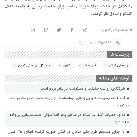
مشکلات در جهت ایجاد شرایط مناسب برای خدمت رسانی به جامعه هدف
گفتگو و تبادل نظر کردند.
به اشتراک بگذارید :
http://gilhamta.ir/?p=733
برچسب ها
بهزیستی گیلان
گیل همتا
گیلان
مدیر کل بهزیستی گیلان
نوشته های مشابه
خبرنگاری، روایت حقیقت و مسئولیت‌ در برابر مردم است
آب، فاضلاب، پسماند و پروژه‌های نیمه‌تمام در اولویت مصوبات دولت در سفر
به گیلان
تداوم عملیات آسفالت‌ شبانه در مناطق پنج گانه/شوقی: خدمت‌رسانی بی‌وقفه
ادامه دارد
با اجرای منسجم طرح ملی سامان در گیلان صورت گرفت؛ اصلاح ۳۵ فیدر