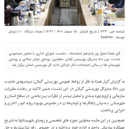
شناسه خبر : ۷۳۳ | تاریخ انتشار : ۱۵ اسفند ۱۴۰۱ - ۱۶:۳۱ | تعداد دیدگاه :
۰
| ارسال
توسط :
hadmin
گیل همتا-صبح روز پانزدهم اسفندماه ، نشست شورای اداری با حضور سیدمهدی
خدمت بین دانا مدیرکل بهزیستی گیلان، معاونین، روسای دوایر ستادی و روسای
شهرستان ها در سالن اجتماعات دکتر خزائلی اداره کل بهزیستی استان برگزار شد
به گزارش گیل همتا به نقل از روابط عمومی بهزیستی گیلان؛ سیدمهدی خدمت
بین دانا مدیرکل بهزیستی گیلان در این نشست ضمن تاکید بر رعایت مقررات
سازمانی و لزوم بهره مندی و تعامل بیشتر از نظرات بین بخشی در سطح استان و
شهرستان ، به بیان راهکارها و توضیحات در خصوص بهبود روند امور اداری و
اجرایی پرداخت.
همچنین در این جلسه معاونین حوزه های تخصصی و روسای شهرستانها به تشریح
عملکرد سازمانی واحد و اداره خود پرداخته و در خصوص رفع نیازمندیها و حل