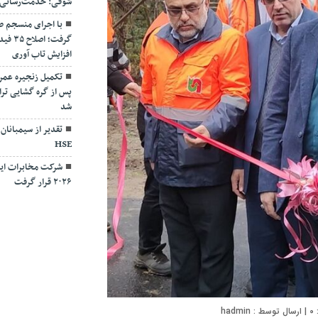
شوقی: خدمت‌رسانی بی
با اجرای منسجم ط
گرفت؛
افزایش تاب آوری
تکمیل زنجیره عمر
پس از گره گشایی ترا
شد
تقدیر از سیمبانان
HSE
شرکت مخابرات ایر
۲۰۲۶ قرار گرفت
۰
| ارسال توسط :
hadmin