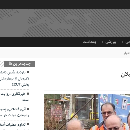
عی
ورزشی
یادداشت
خبار
جديدترين ها
بازدید رئیس دانشگ
لاهیجان از بیمارستان 
بخش ICU۲
خبرنگاری، روایت 
است
آب، فاضلاب، پسمان
مصوبات دولت در سفر
تداوم عملیات آسفا