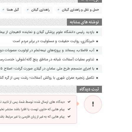
حمل و نقل و راهداری گیلان
راهداری گیلان
گیل همتا
نوشته های مشابه
بازدید رئیس دانشگاه علوم پزشکی گیلان و نماینده لاهیجان از بیمارستا
خبرنگاری، روایت حقیقت و مسئولیت‌ در برابر مردم است
آب، فاضلاب، پسماند و پروژه‌های نیمه‌تمام در اولویت مصوبات دول
تداوم عملیات آسفالت‌ شبانه در مناطق پنج گانه/شوقی: خدمت‌رسانی
با اجرای منسجم طرح ملی سامان در گیلان صورت گرفت؛ اصلاح ۳۵ فیدر شبکه های توزیع برق با هدف افزایش تاب آوری
تکمیل زنجیره عمران شهری با روکش آسفالت؛ رشت پس از گره گشای
ثبت دیدگاه
دیدگاه های ارسال شده توسط شما، پس از تایید 
پیام هایی که حاوی تهمت یا افترا باشد منتشر نخ
پیام هایی که به غیر از زبان فارسی یا غیر مرتبط ب