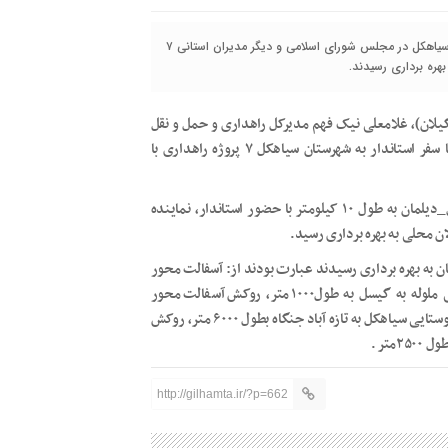
گیل همتا-در ایام الله دهه فجر و با حضور استاندار، نماینده شهرستان سیاهکل در مجلس شورای اسلامی و دیگر مدیران استانی ۷
گیلان)، غلامعلی نیک فهم مدیرکل راهداری و حمل و نقل
جاده ای گیلان گفت: در ایام ا… دهه مبارک فجر و هم زمان با سفر استاندار به شهرستان سیاهکل ۷ پروژه راهداری با
نیک فهم در ادامه افزود: پروژه بهسازی و آسفالت محور سیاهکل_دیلمان به طول ۱۰ کیلومتر با حضور استاندار، نماینده
 محلی به بهره برداری رسید.
 به بهره برداری رسیدند عبارت بودند از: آسفالت محور
روستایی کولک_پیرکوه به طول ۱۶۰۰متر، آسفالت محور روستایی ملوله به گیسل به طول۱۰۰۰متر، روکش آسفالت محور
روستایی دوست لات به راداربشه به طول ۱۳۰۰متر، روکش محور روستایی سیاهکل به تازه آباد جنگاه بطول ۶۰۰۰ متر، روکش
http://gilhamta.ir/?p=662