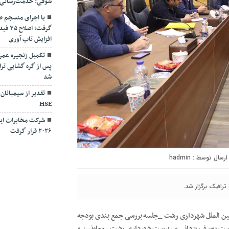
شوقی: خدمت‌رسانی بی
با اجرای منسجم ط
گرفت؛
افزایش تاب آوری
تکمیل زنجیره عمر
پس از گره گشایی ترا
شد
تقدیر از سیمبانان
HSE
شرکت مخابرات ایر
۲۰۲۶ قرار گرفت
ارسال توسط :
hadmin
 بین الملل شهرداری رشت _جلسه بررسی جمع بندی بودجه
مل و نقل و ترافیک امروز شنبه ۱۰ دی ۱۴۰۱ به ریاست یوسف یزدانی سرپرست شهرداری رشت ، معاونین و