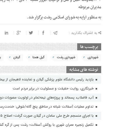
مدیران مربوطه
به منظور ارایه به شورای اسلامی رشت برگزار شد.
به اشتراک بگذارید :
برچسب ها
شهرداری
شهرداری رشت
گیل همتا
گیلان
ی
نوشته های مشابه
بازدید رئیس دانشگاه علوم پزشکی گیلان و نماینده لاهیجان از بیمارستا
خبرنگاری، روایت حقیقت و مسئولیت‌ در برابر مردم است
آب، فاضلاب، پسماند و پروژه‌های نیمه‌تمام در اولویت مصوبات دول
تداوم عملیات آسفالت‌ شبانه در مناطق پنج گانه/شوقی: خدمت‌رسانی
با اجرای منسجم طرح ملی سامان در گیلان صورت گرفت؛ اصلاح ۳۵ فیدر شبکه های توزیع برق با هدف افزایش تاب آوری
تکمیل زنجیره عمران شهری با روکش آسفالت؛ رشت پس از گره گشای