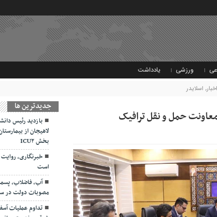
عی
ورزشی
یادداشت
خبار
,
اسلایدر
جديدترين ها
بازدید رئیس دانشگ
لاهیجان از بیمارستان 
بخش ICU۲
خبرنگاری، روایت 
است
آب، فاضلاب، پسمان
مصوبات دولت در سفر
تداوم عملیات آسفا