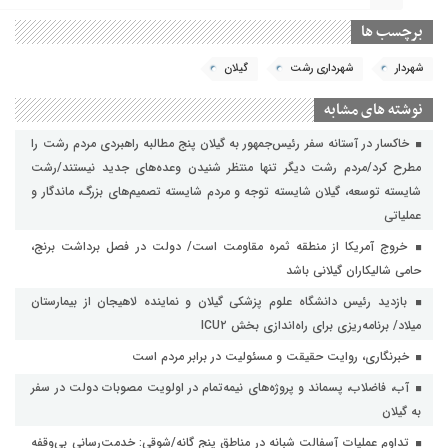
برچسب ها
شهردار
شهرداری رشت
گیلان
نوشته های مشابه
خاکسار در آستانه سفر رئیس‌جمهور به گیلان پنج مطالبه راهبردی مردم رشت را
مطرح کرد/مردم رشت دیگر تنها منتظر شنیدن وعده‌های جدید نیستند/رشت
شایسته توسعه، گیلان شایسته توجه و مردم شایسته تصمیم‌های بزرگ، ماندگار و
عملیاتی
خروج آمریکا از منطقه ثمره مقاومت است/ دولت در فصل برداشت برنج،
حامی شالیکاران گیلانی باشد
بازدید رئیس دانشگاه علوم پزشکی گیلان و نماینده لاهیجان از بیمارستان
میلاد/ برنامه‌ریزی برای راه‌اندازی بخش ICU۲
خبرنگاری، روایت حقیقت و مسئولیت‌ در برابر مردم است
آب، فاضلاب، پسماند و پروژه‌های نیمه‌تمام در اولویت مصوبات دولت در سفر
به گیلان
تداوم عملیات آسفالت‌ شبانه در مناطق پنج گانه/شوقی: خدمت‌رسانی بی‌وقفه