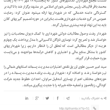
نشست مجمع شهرداران کلانشهرهای کشور که پنجشنبه ۲۸ مهر ۱۴۰۱ به ریاست
محمد باقر قالیباف رئیس مجلس شورای اسلامی در مشهد برگزار شد با تاکید بر
گستردگی دامنه خدماتی که در شهرداریها ارائه میشود عنوان کرد: رضایت
عمومی در گرو خدمات شهرداری‌هاست، بنابراین در حوزه تصمیم گیریهای کلان
باید به این نهاد توجه بیشتری مبذول گردد.
شهردار رشت وصول مطالبات دولتی شهرداری با کمک دیوان محاسبات را نیز
خواستار شد و تصریح کرد: نوسازی ناوگان تاکسیرانی با مدل پرداخت یک چهارم
هزینه از دیگر مطالباتی است که تحقق آن را انتظار داریم، زیرا شهرداریهای
کشور با مشکل منابع مالی و اعتباری و کاهش درآمدها مواجهند و می‌بایست
مورد حمایت قرار گیرند.
سید امیر حسین علوی تزریق نقدی اعتبارات مدیریت پسماند استانهای شمالی را
نیز خواستار شد و اضافه کرد: شهرداری رشت برنامه مدیریت پسماند را در
حوزه‌های مختلف اعم از بهسازی لندفیل سراوان، احداث خطوط جدید شرکت
کودآلی، زباله‌سوز و تصفیه خانه شیرابه را با جدیت پیگیری میکند.
به اشتراک بگذارید :
http://gilhamta.ir/?p=51